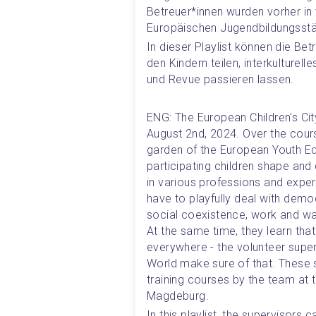
Betreuer*innen wurden vorher i
Europäischen Jugendbildungsstä
In dieser Playlist können die Betr
den Kindern teilen, interkulturelle
und Revue passieren lassen. 
ENG: The European Children's Ci
August 2nd, 2024. Over the course
garden of the European Youth Ed
participating children shape and 
in various professions and exper
have to playfully deal with demo
social coexistence, work and wa
At the same time, they learn tha
everywhere - the volunteer super
World make sure of that. These s
training courses by the team at 
Magdeburg.
In this playlist, the supervisors 