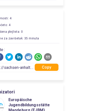
vnosti: 4
četo: 4
šena plejlista: 0
e za završetak: 35 minuta
te :
Copy
izatori
Europäische
Jugendbildungsstätte
Magdeburg (EJBM)