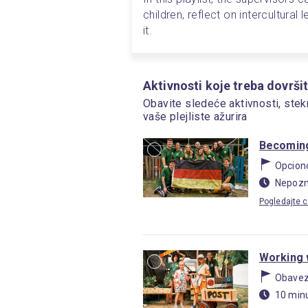
children, reflect on intercultural 
it.
Aktivnosti koje treba dovršit
Obavite sledeće aktivnosti, stek
vaše plejliste ažurira
Becoming
Opcion
Nepozn
Pogledajte c
Working w
Obave
10 min