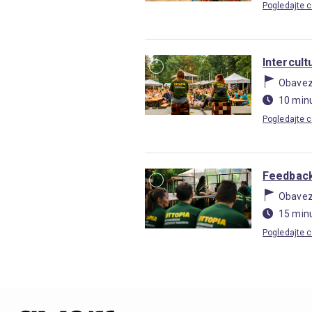
Pogledajte c
Intercult
Obave
10 min
Pogledajte c
Feedback
Obave
15 min
Pogledajte c