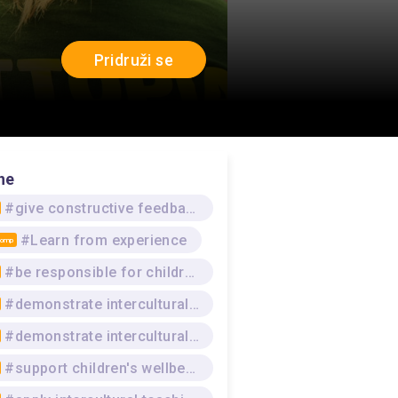
Pridruži se
ne
#give constructive feedback
#Learn from experience
Comp
#be responsible for children in day care
#demonstrate intercultural awareness
#demonstrate intercultural competence
#support children's wellbeing