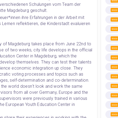
ESCO
n verschiedenen Schulungen vom Team der 
tte Magdeburg geschult. 
ESCO
euer*innen ihre Erfahrungen in der Arbeit mit 
ESCO
s Lernen reflektieren, die Kinderstadt evaluieren 
ESCO
ESCO
ty of Magdeburg takes place from June 22nd to 
ESCO
 of two weeks, city life develops in the official 
ucation Center in Magdeburg, which the 
ESCO
develop themselves. They can test their talents 
ience economic integration up close. They 
ESCO
cratic voting processes and topics such as 
ESCO
ges, self-determination and co-determination. 
t the world doesn't look and work the same 
ESCO
visors from all over Germany, Europe and the 
ESCO
upervisors were previously trained in various 
the European Youth Education Center in 
ESCO
ESCO
can share their experiences in working with the 