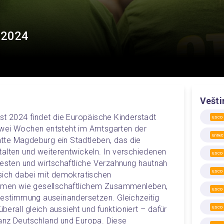
t 2024
Vešti
st 2024 findet die Europäische Kinderstadt 
ESCO
wei Wochen entsteht im Amtsgarten der 
Entre
te Magdeburg ein Stadtleben, das die 
alten und weiterentwickeln. In verschiedenen 
ESCO
testen und wirtschaftliche Verzahnung hautnah 
ESCO
sich dabei mit demokratischen 
en wie gesellschaftlichem Zusammenleben, 
ESCO
bestimmung auseinandersetzen. Gleichzeitig 
überall gleich aussieht und funktioniert – dafür 
ESCO
anz Deutschland und Europa. Diese 