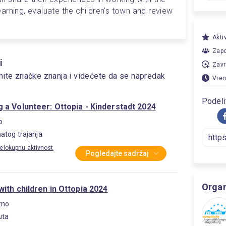
learning, evaluate the children's town and review 
Akti
Zapo
i
Zavr
nite značke znanja i videćete da se napredak
Vrem
Podeli
 a Volunteer: Ottopia - Kinderstadt 2024
o
atog trajanja
elokupnu aktivnost
Pogledajte sadržaj
Organ
ith children in Ottopia 2024
zno
uta