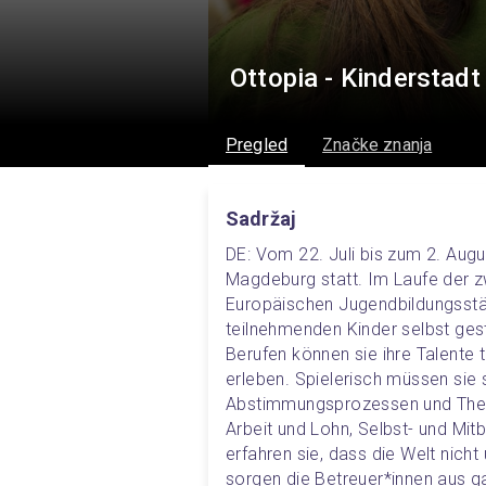
Ottopia - Kinderstad
Pregled
Značke znanja
Sadržaj
DE: Vom 22. Juli bis zum 2. Augu
Magdeburg statt. Im Laufe der z
Europäischen Jugendbildungsstät
teilnehmenden Kinder selbst gest
Berufen können sie ihre Talente 
erleben. Spielerisch müssen sie 
Abstimmungsprozessen und Them
Arbeit und Lohn, Selbst- und Mit
erfahren sie, dass die Welt nicht 
sorgen die Betreuer*innen aus g