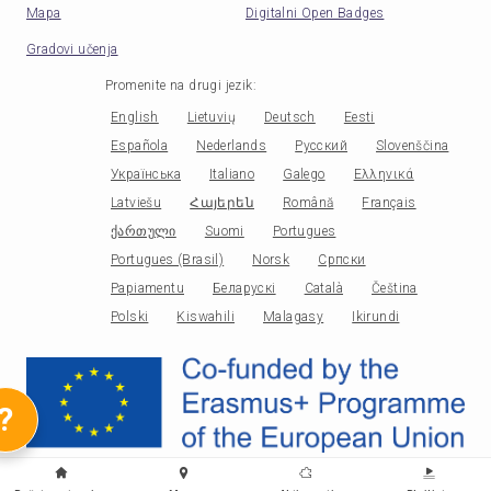
Mapa
Digitalni Open Badges
Gradovi učenja
Promenite na drugi jezik
:
English
Lietuvių
Deutsch
Eesti
Española
Nederlands
Русский
Slovenščina
Українська
Italiano
Galego
Ελληνικά
Latviešu
Հայերեն
Română
Français
ქართული
Suomi
Portugues
Portugues (Brasil)
Norsk
Српски
Papiamentu
Беларускі
Català
Čeština
Polski
Kiswahili
Malagasy
Ikirundi
?