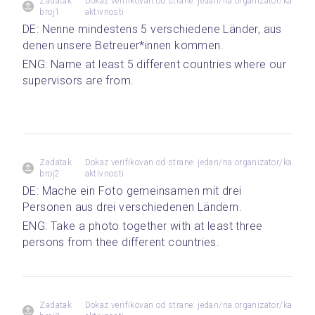
Zadatak
Dokaz verifikovan od strane: jedan/na organizator/ka
broj1
aktivnosti
DE: Nenne mindestens 5 verschiedene Länder, aus 
denen unsere Betreuer*innen kommen. 
ENG: Name at least 5 different countries where our 
supervisors are from.
Zadatak
Dokaz verifikovan od strane: jedan/na organizator/ka
broj2
aktivnosti
DE: Mache ein Foto gemeinsamen mit drei 
Personen aus drei verschiedenen Ländern. 
ENG: Take a photo together with at least three 
persons from thee different countries.
Zadatak
Dokaz verifikovan od strane: jedan/na organizator/ka