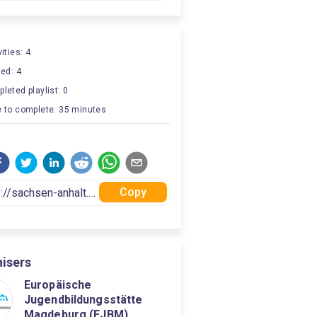
ities: 4
ted: 4
leted playlist: 0
 to complete: 35 minutes
Copy
isers
Europäische
Jugendbildungsstätte
Magdeburg (EJBM)