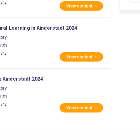
ivity
View content
ural Learning in Kinderstadt 2024
ory
utes
ivity
View content
 Kinderstadt 2024
ory
utes
ivity
View content