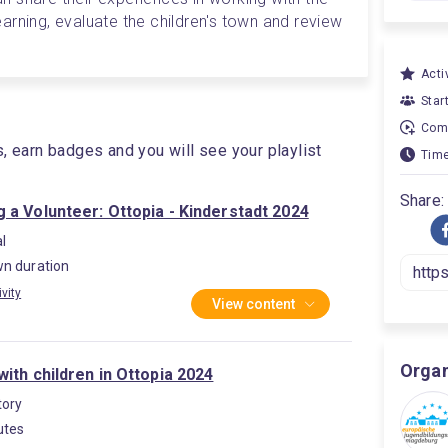
learning, evaluate the children's town and review 
Activ
Star
Comp
s, earn badges and you will see your playlist
Time
Share:
 a Volunteer: Ottopia - Kinderstadt 2024
l
n duration
ivity
View content
Organ
ith children in Ottopia 2024
ory
utes