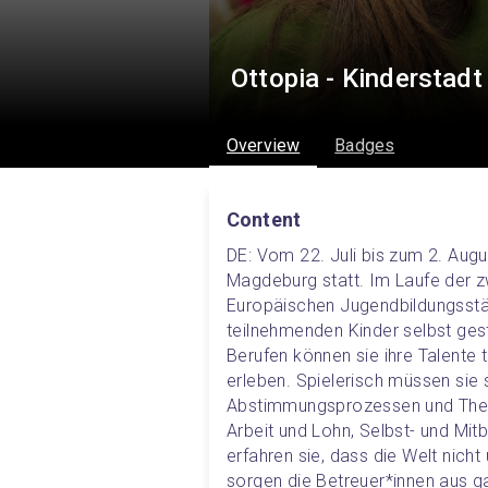
Ottopia - Kinderstad
Overview
Badges
Content
DE: Vom 22. Juli bis zum 2. Augu
Magdeburg statt. Im Laufe der z
Europäischen Jugendbildungsstät
teilnehmenden Kinder selbst gest
Berufen können sie ihre Talente 
erleben. Spielerisch müssen sie 
Abstimmungsprozessen und Them
Arbeit und Lohn, Selbst- und Mit
erfahren sie, dass die Welt nicht 
sorgen die Betreuer*innen aus g