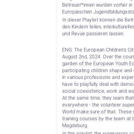
Betreuer*innen wurden vorher i
Europäischen Jugendbildungsstä
In dieser Playlist können die Betr
den Kindern teilen, interkulturelle
und Revue passieren lassen. 
ENG: The European Children's Ci
August 2nd, 2024. Over the course
garden of the European Youth Ed
participating children shape and 
in various professions and exper
have to playfully deal with demo
social coexistence, work and wa
At the same time, they learn tha
everywhere - the volunteer super
World make sure of that. These s
training courses by the team at 
Magdeburg.
In this playlist, the supervisors 