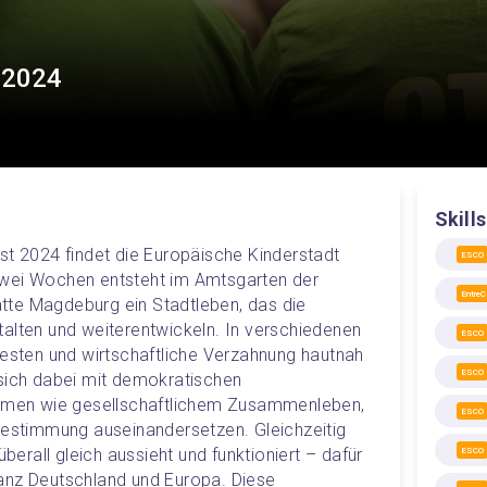
t 2024
Skills
st 2024 findet die Europäische Kinderstadt 
ESCO
wei Wochen entsteht im Amtsgarten der 
Entre
te Magdeburg ein Stadtleben, das die 
alten und weiterentwickeln. In verschiedenen 
ESCO
testen und wirtschaftliche Verzahnung hautnah 
ESCO
sich dabei mit demokratischen 
en wie gesellschaftlichem Zusammenleben, 
ESCO
bestimmung auseinandersetzen. Gleichzeitig 
überall gleich aussieht und funktioniert – dafür 
ESCO
anz Deutschland und Europa. Diese 