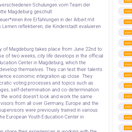
ESCO
n verschiedenen Schulungen vom Team der 
tte Magdeburg geschult. 
ESCO
euer*innen ihre Erfahrungen in der Arbeit mit 
ESCO
s Lernen reflektieren, die Kinderstadt evaluieren 
ESCO
ESCO
ty of Magdeburg takes place from June 22nd to 
ESCO
 of two weeks, city life develops in the official 
ucation Center in Magdeburg, which the 
ESCO
develop themselves. They can test their talents 
ience economic integration up close. They 
ESCO
cratic voting processes and topics such as 
ESCO
ges, self-determination and co-determination. 
t the world doesn't look and work the same 
ESCO
visors from all over Germany, Europe and the 
ESCO
upervisors were previously trained in various 
the European Youth Education Center in 
ESCO
ESCO
can share their experiences in working with the 