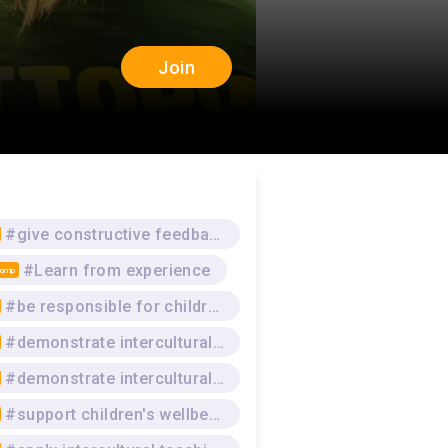
Join
#give constructive feedback
#Learn from experience
Comp
#be responsible for children in day care
#demonstrate intercultural awareness
#demonstrate intercultural competence
#support children's wellbeing