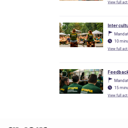
View full act
Intercult
Mandat
10 min
View full act
Feedback
Mandat
15 min
View full act