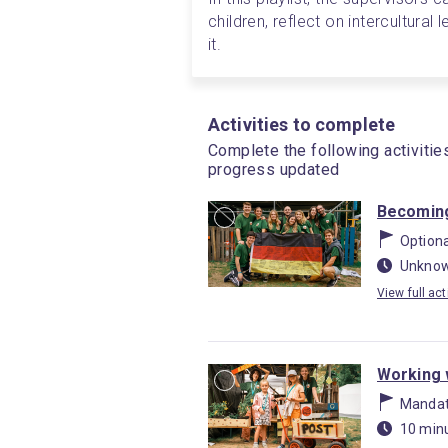
children, reflect on intercultural 
it.
Activities to complete
Complete the following activitie
progress updated
Becoming
Optiona
Unknow
View full act
Working w
Mandat
10 min