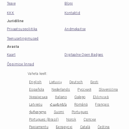
Teave
Blogi
KKK
Kontaktid
Juriidiline
Privaatsuspoliitika
Andmekaitse
Teenusetingimused
Avasta
Kaart
Digitaalne Open Badges
Õppimise linnad
Vaheta keelt
:
English
Lietuvių
Deutsch
Eesti
Española
Nederlands
Русский
Slovenščina
Українська
Italiano
Galego
Ελληνικά
Latviešu
Հայերեն
Română
Français
ქართული
Suomi
Portugues
Portugues (Brasil)
Norsk
Српски
Papiamentu
Беларускі
Català
Čeština