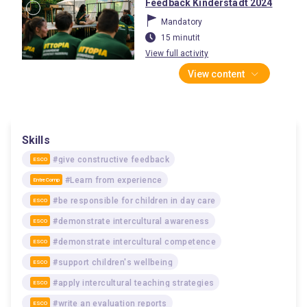
Feedback Kinderstadt 2024
Mandatory
15 minutit
View full activity
View content
Skills
#give constructive feedback
ESCO
#Learn from experience
EntreComp
#be responsible for children in day care
ESCO
#demonstrate intercultural awareness
ESCO
#demonstrate intercultural competence
ESCO
#support children's wellbeing
ESCO
#apply intercultural teaching strategies
ESCO
#write an evaluation reports
ESCO