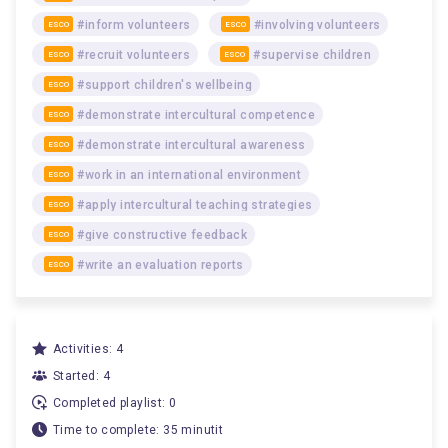
#inform volunteers
#involving volunteers
ESCO
ESCO
#recruit volunteers
#supervise children
ESCO
ESCO
#support children's wellbeing
ESCO
#demonstrate intercultural competence
ESCO
#demonstrate intercultural awareness
ESCO
#work in an international environment
ESCO
#apply intercultural teaching strategies
ESCO
#give constructive feedback
ESCO
#write an evaluation reports
ESCO
Activities: 4
Started: 4
Completed playlist: 0
Time to complete: 35 minutit