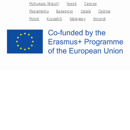
Portugues (Brasil)
Norsk
Српски
Papiamentu
Беларускі
Català
Čeština
Polski
Kiswahili
Malagasy
Ikirundi