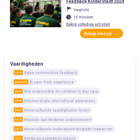
Feedback Kinderstadt 2024
Verplicht
15 minuten
Bekijk volledige activiteit
Bekijk inhoud
Vaardigheden
#give constructive feedback
ESCO
#Learn from experience
EntreComp
#be responsible for children in day care
ESCO
#demonstrate intercultural awareness
ESCO
#interculturele vaardigheden tonen
ESCO
#welzijn van kinderen ondersteunen
ESCO
#interculturele onderwijsstrategieën toepassen
ESCO
#write an evaluation reports
ESCO