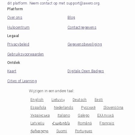
dit platform. Neem contact op met support@awero.org.
Platform
Over ons
Blog
Hulpcentrum
Contactgegevens
Legaal
Privacybeleid
Gegevensbeveiliging
Gebruiksvoorwaarden
Ontdek
Kaart
Digitale Open Badges
Cities of Learning
Wijzigen in een andere taal
:
English
Lietuvių
Deutsch
Eesti
Española
Nederlands
Русский
Slovenščina
Українська
Italiano
Galego
Ελληνικά
Latviešu
Հայերեն
Română
Français
ქართული
Suomi
Portugues