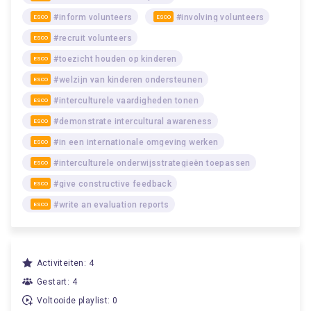
#inform volunteers
#involving volunteers
ESCO
ESCO
#recruit volunteers
ESCO
#toezicht houden op kinderen
ESCO
#welzijn van kinderen ondersteunen
ESCO
#interculturele vaardigheden tonen
ESCO
#demonstrate intercultural awareness
ESCO
#in een internationale omgeving werken
ESCO
#interculturele onderwijsstrategieën toepassen
ESCO
#give constructive feedback
ESCO
#write an evaluation reports
ESCO
Activiteiten: 4
Gestart: 4
Voltooide playlist: 0