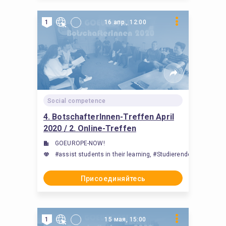
1
16 апр., 12:00
Social competence
4. BotschafterInnen-Treffen April
2020 / 2. Online-Treffen
GOEUROPE-NOW!
#assist students in their learning, #Studierende beim Lerne
Присоединяйтесь
1
15 мая, 15:00