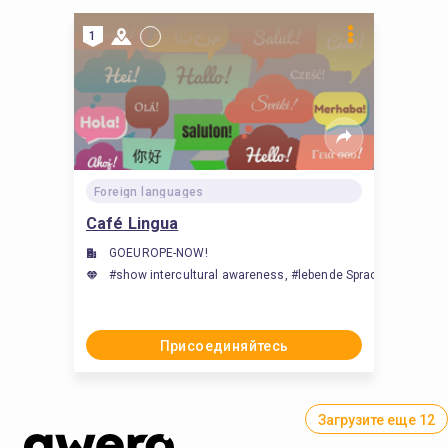
1
Foreign languages
Café Lingua
GOEUROPE-NOW!
#show intercultural awareness, #lebende Sprachen, #teac
Присоединяйтесь
Загрузите еще 12