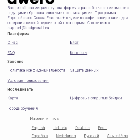
Badgecraft размещает эту платформу и разрабатывает ее вместе с
ведущими образовательными организациями. Программа
Европейского Союза Erasmus+ выделила софинансирование для
создания первой версии этой платформы. Свяжитесь с
support@badgecraft.eu.
Платформа
О нас
Блог
FAQ
Контакты
Законно
Политика конфиденциальности
Защита данных
Условия пользования
Исследовать
Карта
Цифровые открытые бейджи
Города обучения
Изменить язык
:
English
Lietuvių
Deutsch
Eesti
Española
Nederlands
Русский
Slovenščina