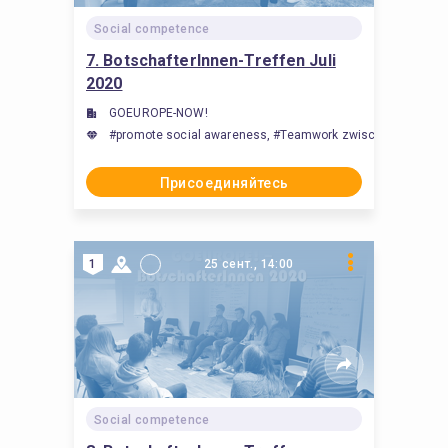
Social competence
7. BotschafterInnen-Treffen Juli
2020
GOEUROPE-NOW!
#promote social awareness, #Teamwork zwischen Studieren
Присоединяйтесь
1
25 сент., 14:00
Social competence