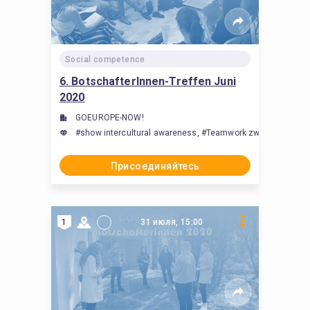
Social competence
6. BotschafterInnen-Treffen Juni
2020
GOEUROPE-NOW!
#show intercultural awareness, #Teamwork zwischen Studier
Присоединяйтесь
1
31 июля, 15:00