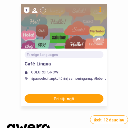
1
Foreign languages
Café Lingua
GOEUROPE-NOW!
#puoselėti tarpkultūrinį sąmoningumą, #lebende Sprachen, #
Prisijungti
Įkelti 12 daugiau