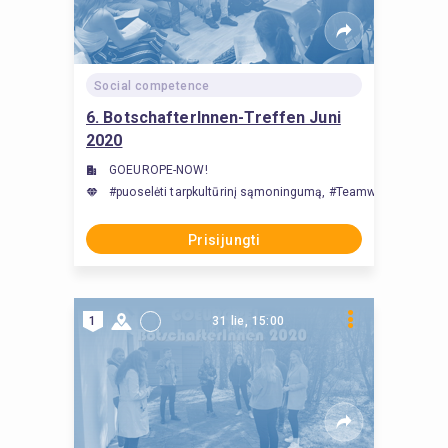
Social competence
6. BotschafterInnen-Treffen Juni
2020
GOEUROPE-NOW!
#puoselėti tarpkultūrinį sąmoningumą, #Teamwork zwischen 
Prisijungti
1
31 lie, 15:00