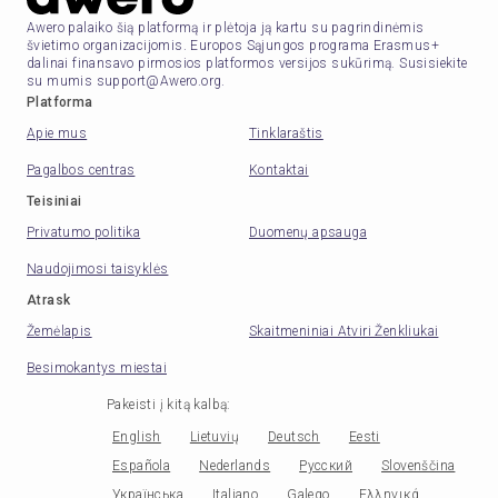
Awero palaiko šią platformą ir plėtoja ją kartu su pagrindinėmis
švietimo organizacijomis. Europos Sąjungos programa Erasmus+
dalinai finansavo pirmosios platformos versijos sukūrimą. Susisiekite
su mumis support@Awero.org.
Platforma
Apie mus
Tinklaraštis
Pagalbos centras
Kontaktai
Teisiniai
Privatumo politika
Duomenų apsauga
Naudojimosi taisyklės
Atrask
Žemėlapis
Skaitmeniniai Atviri Ženkliukai
Besimokantys miestai
Pakeisti į kitą kalbą
:
English
Lietuvių
Deutsch
Eesti
Española
Nederlands
Русский
Slovenščina
Українська
Italiano
Galego
Ελληνικά