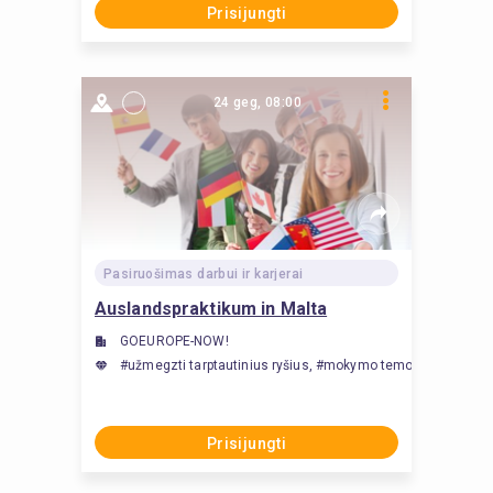
Prisijungti
24 geg, 08:00
Pasiruošimas darbui ir karjerai
Auslandspraktikum in Malta
GOEUROPE-NOW!
#užmegzti tarptautinius ryšius, #mokymo temos išmanymas,
Prisijungti