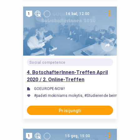
1
16 bal, 12:00
Social competence
4. BotschafterInnen-Treffen April
2020 / 2. Online-Treffen
GOEUROPE-NOW!
#padėti mokiniams mokytis, #Studierende beim Lernen unter
Prisijungti
1
15 geg, 15:00