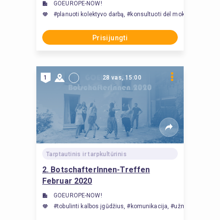
GOEUROPE-NOW!
#planuoti kolektyvo darbą, #konsultuoti dėl mokymosi metod
Prisijungti
1
28 vas, 15:00
Tarptautinis ir tarpkultūrinis
2. BotschafterInnen-Treffen
Februar 2020
GOEUROPE-NOW!
#tobulinti kalbos įgūdžius, #komunikacija, #užmegzti tarptaut