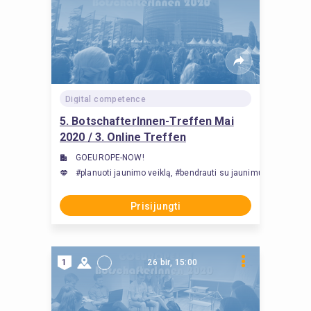
Digital competence
5. BotschafterInnen-Treffen Mai
2020 / 3. Online Treffen
GOEUROPE-NOW!
#planuoti jaunimo veiklą, #bendrauti su jaunimu, #komunikac
Prisijungti
1
26 bir, 15:00