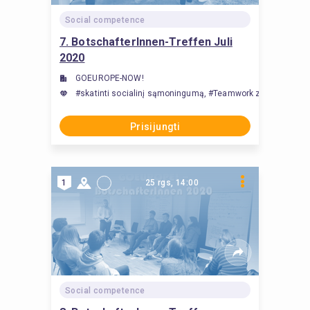
Social competence
7. BotschafterInnen-Treffen Juli
2020
GOEUROPE-NOW!
#skatinti socialinį sąmoningumą, #Teamwork zwischen Stud
Prisijungti
1
25 rgs, 14:00
Social competence