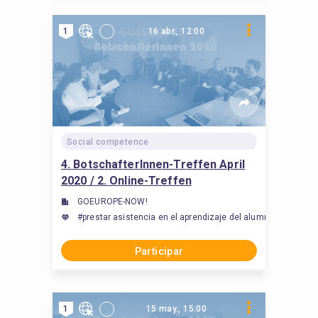
1
16 abr., 12:00
Social competence
4. BotschafterInnen-Treffen April
2020 / 2. Online-Treffen
GOEUROPE-NOW!
#prestar asistencia en el aprendizaje del alumnado, #Stud
Participar
1
15 may., 15:00