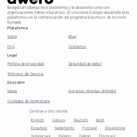
Badgecraft alberga esta plataforma y la desarrolla junto con
organizaciones líderes educativas. El consorcio Europeo desarrolla esta
plataforma con la cofinanciación del programa Erasmus+ de la Unión
Europea.
Plataforma
Sobre
Blog
FAQ
Contactos
Legal
Política de privacidad
Seguridad de datos
Términos del Servicio
Descubrir
Mapa
Insignias Abiertas digitales
Ciudades de Aprendizaje
Cambiar a otro idioma
:
English
Lietuvių
Deutsch
Eesti
Española
Nederlands
Русский
Slovenščina
Українська
Italiano
Galego
Ελληνικά