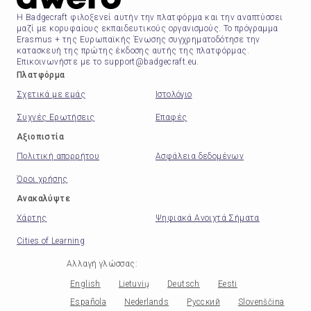
Η Badgecraft φιλοξενεί αυτήν την πλατφόρμα και την αναπτύσσει
μαζί με κορυφαίους εκπαιδευτικούς οργανισμούς. Το πρόγραμμα
Erasmus + της Ευρωπαϊκής Ένωσης συγχρηματοδότησε την
κατασκευή της πρώτης έκδοσης αυτής της πλατφόρμας.
Επικοινωνήστε με το support@badgecraft.eu.
Πλατφόρμα
Σχετικά με εμάς
Ιστολόγιο
Συχνές Ερωτήσεις
Επαφές
Αξιοπιστία
Πολιτική απορρήτου
Ασφάλεια δεδομένων
Όροι χρήσης
Ανακαλύψτε
Χάρτης
Ψηφιακά Ανοιχτά Σήματα
Cities of Learning
Αλλαγή γλώσσας
:
English
Lietuvių
Deutsch
Eesti
Española
Nederlands
Русский
Slovenščina