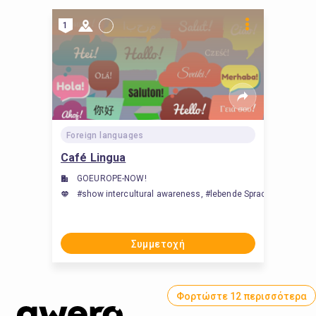
1
Foreign languages
Café Lingua
GOEUROPE-NOW!
#show intercultural awareness, #lebende Sprachen, #teac
Συμμετοχή
Φορτώστε 12 περισσότερα