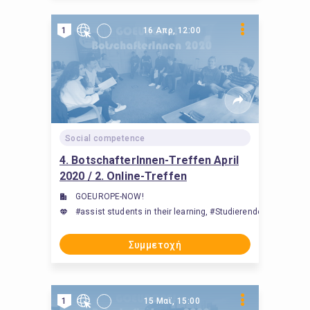
1
16 Απρ, 12:00
Social competence
4. BotschafterInnen-Treffen April
2020 / 2. Online-Treffen
GOEUROPE-NOW!
#assist students in their learning, #Studierende beim Lerne
Συμμετοχή
1
15 Μαϊ, 15:00