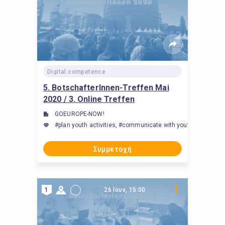
Digital competence
5. BotschafterInnen-Treffen Mai
2020 / 3. Online Treffen
GOEUROPE-NOW!
#plan youth activities, #communicate with youth, #communi
Συμμετοχή
1
26 Ιουν, 15:00