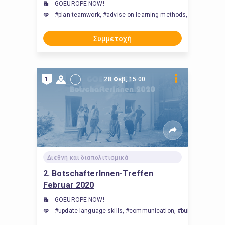
GOEUROPE-NOW!
#plan teamwork, #advise on learning methods, #communicat
Συμμετοχή
1
28 Φεβ, 15:00
Διεθνή και διαπολιτισμικά
2. BotschafterInnen-Treffen
Februar 2020
GOEUROPE-NOW!
#update language skills, #communication, #build internationa