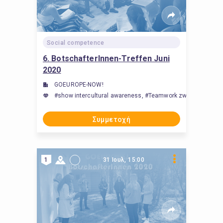
Social competence
6. BotschafterInnen-Treffen Juni
2020
GOEUROPE-NOW!
#show intercultural awareness, #Teamwork zwischen Studier
Συμμετοχή
1
31 Ιουλ, 15:00