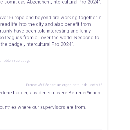
e somit das Abzeichen „Intercultural Pro 2024“.
over Europe and beyond are working together in 
ead life into the city and also benefit from 
tainly have been told interesting and funny 
olleagues from all over the world. Respond to 
 the badge „Intercultural Pro 2024“.
r obtenir ce badge
Preuve vérifiée par: un organisateur de l'activité
dene Länder, aus denen unsere Betreuer*innen 
ountries where our supervisors are from.