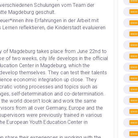
ESCO
n verschiedenen Schulungen vom Team der 
tte Magdeburg geschult. 
ESCO
euer*innen ihre Erfahrungen in der Arbeit mit 
ESCO
s Lernen reflektieren, die Kinderstadt evaluieren 
ESCO
ESCO
ty of Magdeburg takes place from June 22nd to 
ESCO
 of two weeks, city life develops in the official 
ucation Center in Magdeburg, which the 
ESCO
develop themselves. They can test their talents 
ience economic integration up close. They 
ESCO
cratic voting processes and topics such as 
ESCO
ges, self-determination and co-determination. 
t the world doesn't look and work the same 
ESCO
visors from all over Germany, Europe and the 
ESCO
upervisors were previously trained in various 
the European Youth Education Center in 
ESCO
ESCO
can share their experiences in working with the 