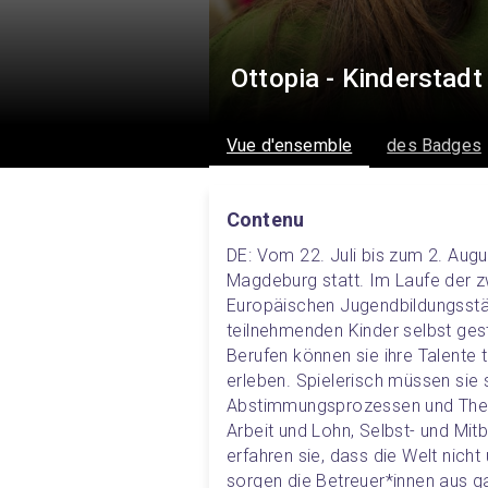
Ottopia - Kinderstad
Vue d'ensemble
des Badges
Contenu
DE: Vom 22. Juli bis zum 2. Augu
Magdeburg statt. Im Laufe der z
Europäischen Jugendbildungsstät
teilnehmenden Kinder selbst gest
Berufen können sie ihre Talente 
erleben. Spielerisch müssen sie 
Abstimmungsprozessen und Them
Arbeit und Lohn, Selbst- und Mit
erfahren sie, dass die Welt nicht 
sorgen die Betreuer*innen aus g