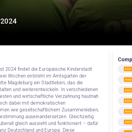
t 2024
Comp
st 2024 findet die Europäische Kinderstadt 
ESCO
wei Wochen entsteht im Amtsgarten der 
Entre
te Magdeburg ein Stadtleben, das die 
alten und weiterentwickeln. In verschiedenen 
ESCO
testen und wirtschaftliche Verzahnung hautnah 
ESCO
sich dabei mit demokratischen 
en wie gesellschaftlichem Zusammenleben, 
ESCO
bestimmung auseinandersetzen. Gleichzeitig 
überall gleich aussieht und funktioniert – dafür 
ESCO
anz Deutschland und Europa. Diese 