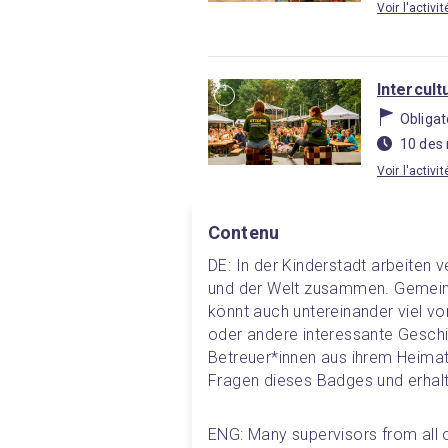
Voir l'activi
Intercult
Obligat
10 des
Voir l'activi
Contenu
DE: In der Kinderstadt arbeiten 
und der Welt zusammen. Gemeins
könnt auch untereinander viel von
oder andere interessante Gesch
Betreuer*innen aus ihrem Heimat
Fragen dieses Badges und erhalt
ENG: Many supervisors from all 