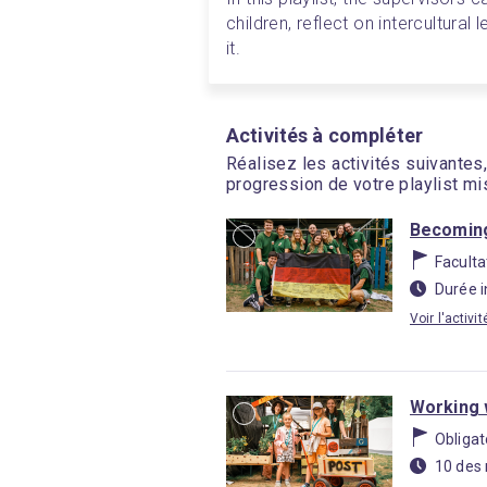
children, reflect on intercultural 
it.
Activités à compléter
Réalisez les activités suivante
progression de votre playlist mi
Becoming
Faculta
Durée 
Voir l'activi
Working w
Obligat
10 des