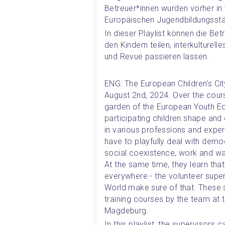
Betreuer*innen wurden vorher i
Europäischen Jugendbildungsstä
In dieser Playlist können die Betr
den Kindern teilen, interkulturelle
und Revue passieren lassen. 
ENG: The European Children's Ci
August 2nd, 2024. Over the course
garden of the European Youth Ed
participating children shape and 
in various professions and exper
have to playfully deal with demo
social coexistence, work and wa
At the same time, they learn tha
everywhere - the volunteer super
World make sure of that. These s
training courses by the team at 
Magdeburg.
In this playlist, the supervisors 