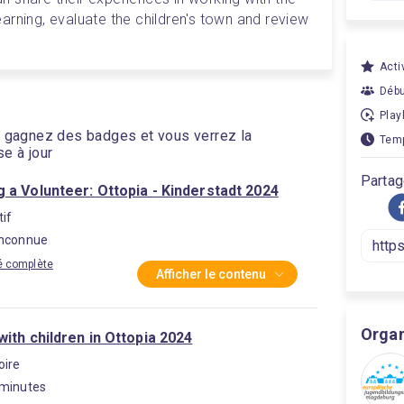
learning, evaluate the children's town and review 
Activ
Débu
Play
s, gagnez des badges et vous verrez la
Temp
se à jour
Partag
 a Volunteer: Ottopia - Kinderstadt 2024
tif
inconnue
té complète
Afficher le contenu
Organ
ith children in Ottopia 2024
oire
 minutes