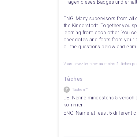
Fragen dieses Badges und erhalt
ENG: Many supervisors from all 
the Kinderstadt. Together you spr
learning from each other. You cer
anecdotes and facts from your c
all the questions below and earn
Vous devez terminer au moins 2 tâches pou
Tâches
Tâche n°1
DE: Nenne mindestens 5 verschie
kommen. 
ENG: Name at least 5 different c