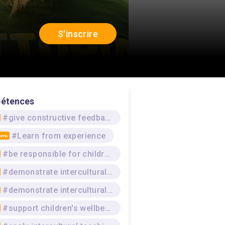
S'inscrire
étences
#give constructive feedback
#Learn from experience
Comp
#be responsible for children in day care
#demonstrate intercultural awareness
#demonstrate intercultural competence
#support children's wellbeing