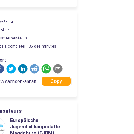
ités : 4
té : 4
list terminée : 0
s à compléter : 35 des minutes
er :
Copy
isateurs
Europäische
Jugendbildungsstätte
Magdeburg (EJBM)