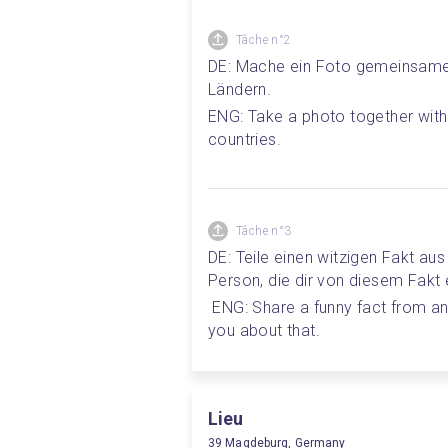
Tâche n°2
DE: Mache ein Foto gemeinsamen
Ländern. 
ENG: Take a photo together with 
countries.
Tâche n°3
DE: Teile einen witzigen Fakt a
Person, die dir von diesem Fakt e
 ENG: Share a funny fact from another country and tell us, which person has told 
you about that.
Lieu
39 Magdeburg, Germany