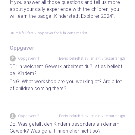
If you answer all those questions and tell us more 
about your daily experience with the children, you 
will earn the badge „Kinderstadt Explorer 2024“.
Du må fullføre 2 oppgaver for å få dette merket
Oppgaver
Oppgavenr.1
Bevis bekreftet av: en aktivitetsarrangør
DE: In welchem Gewerk arbeitest du? Ist es beliebt 
bei Kindern?
ENG: What workshop are you working at? Are a lot 
of children coming there?
Oppgavenr.2
Bevis bekreftet av: en aktivitetsarrangør
DE: Was gefällt den Kindern besonders an deinem 
Gewerk? Was gefällt ihnen eher nicht so? 