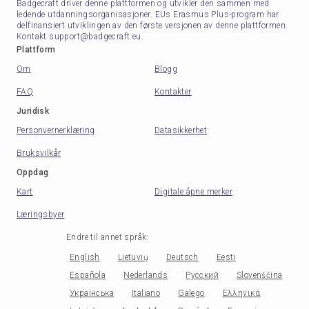
Badgecraft driver denne plattformen og utvikler den sammen med
ledende utdanningsorganisasjoner. EUs Erasmus Plus-program har
delfinansiert utviklingen av den første versjonen av denne plattformen.
Kontakt support@badgecraft.eu.
Plattform
Om
Blogg
FAQ
Kontakter
Juridisk
Personvernerklæring
Datasikkerhet
Bruksvilkår
Oppdag
Kart
Digitale åpne merker
Læringsbyer
Endre til annet språk
:
English
Lietuvių
Deutsch
Eesti
Española
Nederlands
Русский
Slovenščina
Українська
Italiano
Galego
Ελληνικά