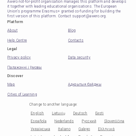
Awero not-for-profit organisation manages this platform and develops
it together with leading educational organisations. The European
Union's programme Erasmus+ granted co-funding for building the
first version of this platform. Contact support@awero.org.
Platform
About
Blog
Help Centre
Contacts
Legal
Privacy policy
Data security
Палажэнні і ўмовы
Discover
Map
Адкрытыя бэйджы
Cities of Learning
Change to another language
:
English
Lietuvių
Deutsch
Eesti
Española
Nederlands
Русский
Slovenščina
Українська
Italiano
Galego
Ελληνικά