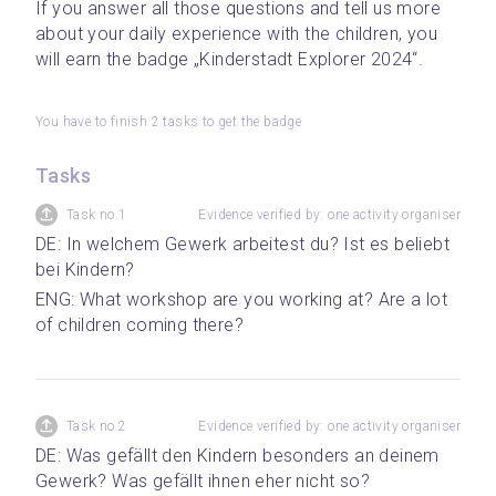
If you answer all those questions and tell us more 
about your daily experience with the children, you 
will earn the badge „Kinderstadt Explorer 2024“.
You have to finish 2 tasks to get the badge
Tasks
Task no.1
Evidence verified by: one activity organiser
DE: In welchem Gewerk arbeitest du? Ist es beliebt 
bei Kindern?
ENG: What workshop are you working at? Are a lot 
of children coming there?
Task no.2
Evidence verified by: one activity organiser
DE: Was gefällt den Kindern besonders an deinem 
Gewerk? Was gefällt ihnen eher nicht so? 