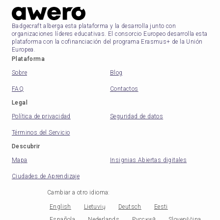
Badgecraft alberga esta plataforma y la desarrolla junto con
organizaciones líderes educativas. El consorcio Europeo desarrolla esta
plataforma con la cofinanciación del programa Erasmus+ de la Unión
Europea.
Plataforma
Sobre
Blog
FAQ
Contactos
Legal
Política de privacidad
Seguridad de datos
Términos del Servicio
Descubrir
Mapa
Insignias Abiertas digitales
Ciudades de Aprendizaje
Cambiar a otro idioma
:
English
Lietuvių
Deutsch
Eesti
Española
Nederlands
Русский
Slovenščina