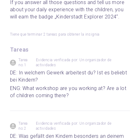
If you answer all those questions and tell us more 
about your daily experience with the children, you 
will earn the badge „Kinderstadt Explorer 2024“.
Tiene que terminar 2 tareas para obtener la insignia
Tareas
Tarea
Evidencia verificada por: Un organizador de
no.1
actividades
DE: In welchem Gewerk arbeitest du? Ist es beliebt 
bei Kindern?
ENG: What workshop are you working at? Are a lot 
of children coming there?
Tarea
Evidencia verificada por: Un organizador de
no.2
actividades
DE: Was gefällt den Kindern besonders an deinem 