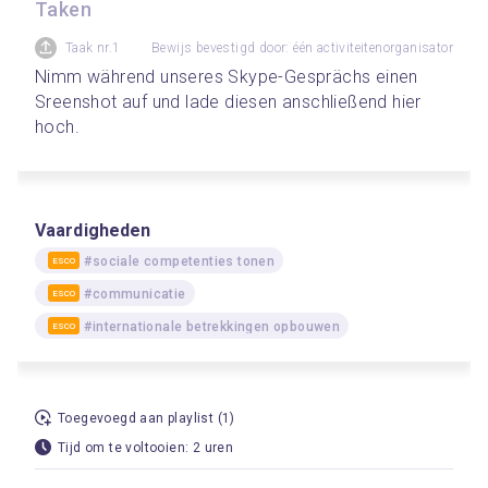
Taken
Taak nr.1
Bewijs bevestigd door: één activiteitenorganisator
Nimm während unseres Skype-Gesprächs einen 
Sreenshot auf und lade diesen anschließend hier 
hoch.
Vaardigheden
#sociale competenties tonen
ESCO
#communicatie
ESCO
#internationale betrekkingen opbouwen
ESCO
Toegevoegd aan playlist (1)
Tijd om te voltooien: 2 uren